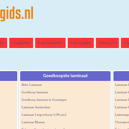
bet
Categorieën
Link aanmelden
Link wijzigen
Adverteren
Lo
Goedkoopste laminaat
Bebo Laminaat
Laminaat 
Goedkoop laminaat
Laminaat
Goedkoop laminaat in Groningen
Laminaat 
Laminaat Amsterdam
Laminaat 
Laminaat Leegverkoop 0,98 pm2
Laminaatp
Laminaat Rhenen
Vloerspeci