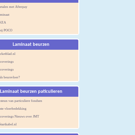
etalen met Afterpay
aminaat
IKEA
bij POCO
Laminaat beurzen
rketblad.nl
coverings
coverings
ls beursvloer?
Laminaat beurzen paticulieren
 steun van particuliere fondsen
te vloerbedekking
coverings Nieuws over JMT
tartkabel.nl