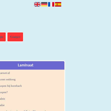
gin
Contact
Laminaat
karwei.nl
 komt omhoog
kopen bij hornbach
kopen?
aleis
alist