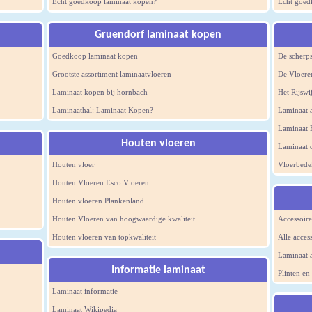
Écht goedkoop laminaat kopen?
Écht goed
Gruendorf laminaat kopen
Goedkoop laminaat kopen
De scherps
Grootste assortiment laminaatvloeren
De Vloere
Laminaat kopen bij hornbach
Het Rijswi
Laminaathal: Laminaat Kopen?
Laminaat 
Laminaat 
Houten vloeren
Laminaat 
Houten vloer
Vloerbede
Houten Vloeren Esco Vloeren
Houten vloeren Plankenland
Houten Vloeren van hoogwaardige kwaliteit
Accessoire
Houten vloeren van topkwaliteit
Alle acces
Laminaat a
Informatie laminaat
Plinten en
Laminaat informatie
Laminaat Wikipedia