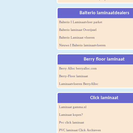
Balterio laminaatdealers
Balterio I Laminaatvloer parket
Balterio laminaat Overijssel
Balterio Laminaat vloeren
Nieuws I Balterio laminaatvloeren
Berry floor laminaat
Berry Alloc berryalloc.com
Berry-Floor laminaat
Laminaatvloeren BerryAlloc
Click laminaat
Laminaat gamma.nl
Laminaat kopen?
Pvc click laminaat
PVC laminaat Click Archieven