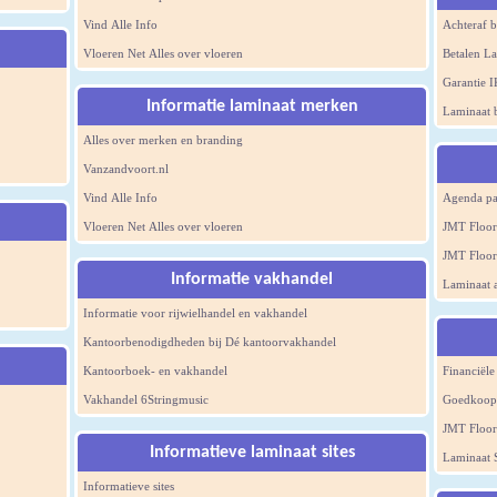
Vind Alle Info
Achteraf b
Vloeren Net Alles over vloeren
Betalen L
Garantie 
Informatie laminaat merken
Laminaat 
Alles over merken en branding
Vanzandvoort.nl
Vind Alle Info
Agenda pa
Vloeren Net Alles over vloeren
JMT Floor
JMT Floor
Informatie vakhandel
Laminaat a
Informatie voor rijwielhandel en vakhandel
Kantoorbenodigdheden bij Dé kantoorvakhandel
Kantoorboek- en vakhandel
Financiële
Vakhandel 6Stringmusic
Goedkoops
JMT Floor
Informatieve laminaat sites
Laminaat S
Informatieve sites