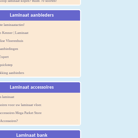
koop laminaat kopen? Ruim 70 soorten!
Laminaat aanbieders
te laminaatacties!
n Kenner | Laminaat
jkse Vloerenhuis
aanbiedingen
Expert
quickstep
kking aanbieders
Laminaat accessoires
s laminaat
soires voor uw laminaat vloer.
ccessoires Mega Parket Store
 Accessoires?
Laminaat bank